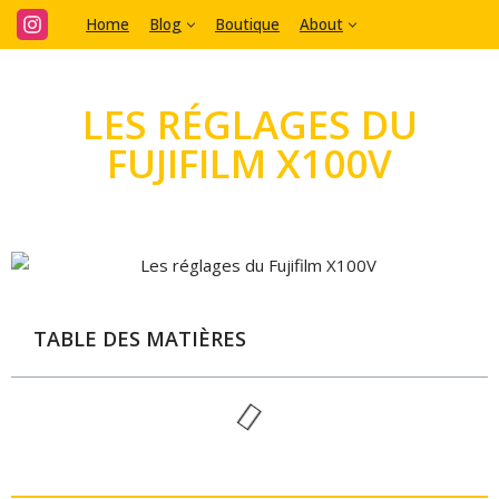
Home
Blog
Boutique
About
Aller
au
LES RÉGLAGES DU
contenu
FUJIFILM X100V
TABLE DES MATIÈRES